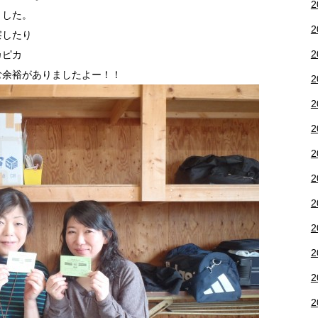
2
ました。
2
察したり
2
カピカ
む余裕がありましたよー！！
2
2
2
2
2
2
2
2
2
2