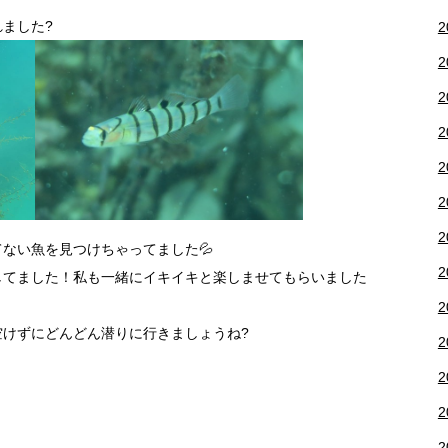
ました?
2
2
2
2
2
2
2
ない魚を見つけちゃってました💦
2
してました！私も一緒にイキイキと楽しませてもらいました
2
空けずにどんどん潜りに行きましょうね?
2
2
2
2