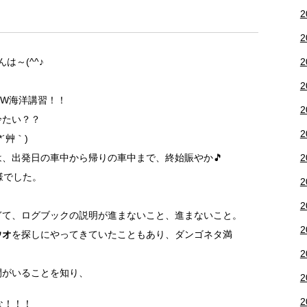
2
2
2
は～(^^♪
2
OW海洋講習！！
2
冷たい？？
2
´艸｀)
2
、出発日の車中から帰りの車中まで、終始賑やか🎵
様でした。
2
2
ぎて、ログブックの説明が進まないこと、進まないこと。
2
ウオ
を探しにやってきていたこともあり、ダンゴネタ満
2
間がいることを知り、
2
2
な！！！