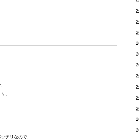
2
2
2
2
2
2
2
か、
2
～り、
2
2
2
2
バッチリなので、