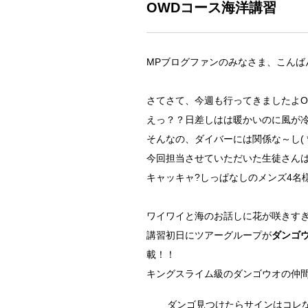
OWDコース海洋講習
MPブログファンのみなさま、こんばん
さてさて、今週も行ってきましたよ
えっ？？日差しはは暖かいのに風が
そんなの、ダイバーには関係な～し( *
今回担当させていただいた生徒さんは
キャッキャ?しっぱなしのメンズ4名
ワイワイと海のお話しに花が咲きす
講習初日にツアーグループが
ダンゴ
載！！
キングスライム級のダンゴウオの仲
ダンゴ見つけたらサインはコレ