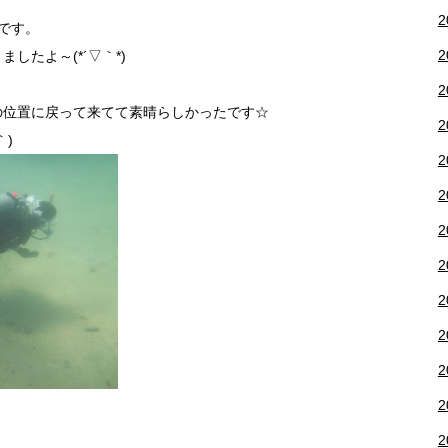
2
です。
2
したよ～(*´▽｀*)
2
の位置に戻って来てて素晴らしかったです☆
2
｀)
2
2
2
2
2
2
2
2
2