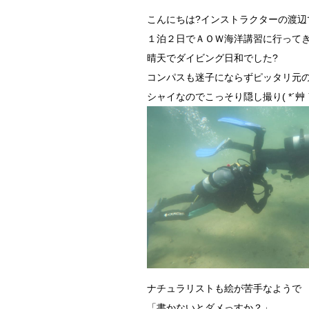
こんにちは?インストラクターの渡辺
１泊２日でＡＯＷ海洋講習に行ってきま
晴天でダイビング日和でした?
コンパスも迷子にならずピッタリ元
シャイなのでこっそり隠し撮り( *´艸
ナチュラリストも絵が苦手なようで
「書かないとダメっすか？」