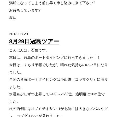
満船になってしまう前に早く申し込みに来て下さい?
お待ちしています?
渡辺
2018.08.29
8月29日冠島ツアー
こんばんは、石角です。
本日は、冠島のボートダイビングに行ってきました！！
今日は、くもり予報でしたが、晴れた気持ちのいい日になり
ました。
早朝の音海ボートダイビングは小山礁（コヤマグリ）に潜り
ました。
水温も少しずつ上昇して24℃～26℃位、透明度は10m位で
した。
根の西側にはオノミチキサンゴが北側には大きなメバルやグ
レ、コブダイなどが見れました。