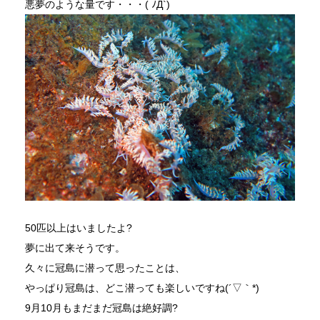
悪夢のような量です・・・( ﾉД`)
50匹以上はいましたよ?
夢に出て来そうです。
久々に冠島に潜って思ったことは、
やっぱり冠島は、どこ潜っても楽しいですね(´▽｀*)
9月10月もまだまだ冠島は絶好調?