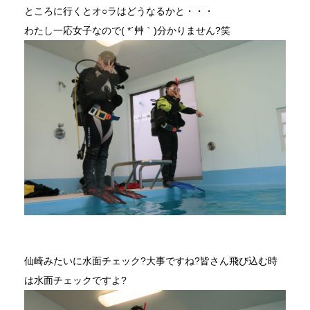
ところに行くとオ○ラはどうなるかと・・・
わたし一応女子なので( *´艸｀)分かりません?笑
仙崎みたいに水面チェック?大事ですね?皆さん飛び込む時
は水面チェックですよ?