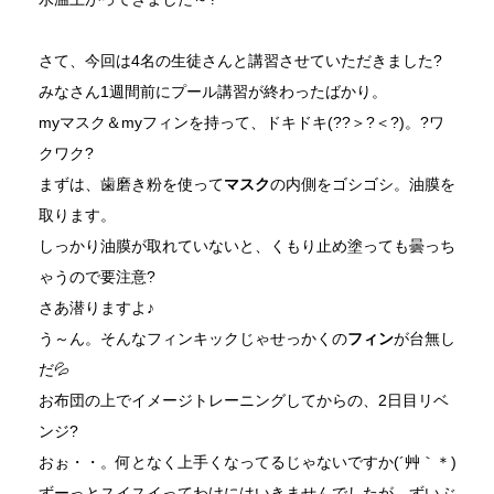
さて、今回は4名の生徒さんと講習させていただきました?
みなさん1週間前にプール講習が終わったばかり。
myマスク＆myフィンを持って、ドキドキ(??＞?＜?)。?ワ
クワク?
まずは、歯磨き粉を使って
マスク
の内側をゴシゴシ。油膜を
取ります。
しっかり油膜が取れていないと、くもり止め塗っても曇っち
ゃうので要注意?
さあ潜りますよ♪
う～ん。そんなフィンキックじゃせっかくの
フィン
が台無し
だ💦
お布団の上でイメージトレーニングしてからの、2日目リベ
ンジ?
おぉ・・。何となく上手くなってるじゃないですか(´艸｀＊)
ずーっとスイスイってわけにはいきませんでしたが、ずいぶ