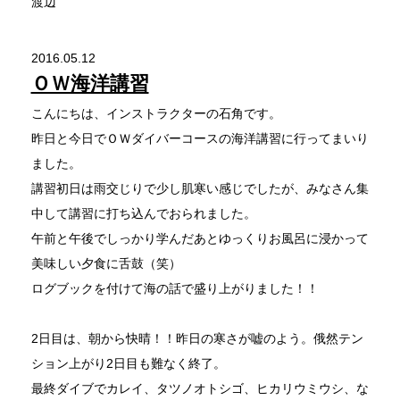
渡辺
2016.05.12
ＯＷ海洋講習
こんにちは、インストラクターの石角です。
昨日と今日でＯＷダイバーコースの海洋講習に行ってまいり
ました。
講習初日は雨交じりで少し肌寒い感じでしたが、みなさん集
中して講習に打ち込んでおられました。
午前と午後でしっかり学んだあとゆっくりお風呂に浸かって
美味しい夕食に舌鼓（笑）
ログブックを付けて海の話で盛り上がりました！！
2日目は、朝から快晴！！昨日の寒さが嘘のよう。俄然テン
ション上がり2日目も難なく終了。
最終ダイブでカレイ、タツノオトシゴ、ヒカリウミウシ、な