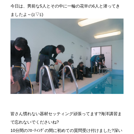
今日は、男前な5人とその中に一輪の花🌸の6人と潜ってき
ましたよ～(≧▽≦)
皆さん慣れない器材セッティング頑張ってます?海洋講習ま
で忘れないでくださいね?
10分間のﾌﾛｰﾃｨﾝｸﾞの間に初めての質問受け付けました?深い