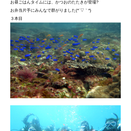
お昼ごはんタイムには、かつおのたたきが登場?
お弁当片手にみんなで群がりました(*´▽｀*)
３本目