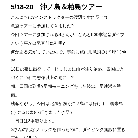
5/18-20 沖ノ島＆柏島ツアー
こんにちは?インストラクターの渡辺です(*´▽｀*)
急遽ツアーに参加してきました?
今回ツアーに参加されるSさんが、なんと800本記念ダイブ
という事が出発直前に判明?
何かある気がしていたので、事前に旗は用意済み( *´艸｀)ﾖｶ
ｯﾀ…
18日の夜に出発して、じょじょに雨が降り始め、四国に近
づくにつれて想像以上の雨に…?
朝、四国に到着?早朝モーニングをした後は、早速潜る準
備。
残念ながら、今回は北風が強く沖ノ島には行けず、鵜来島
(うぐるじま)へ行きました(*’▽’)
１日目は3本潜ります。
Sさんの記念フラッグを作ったのに、ダイビング施設に置き