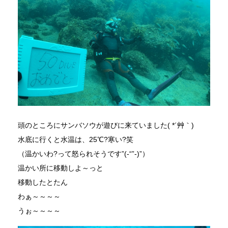
頭のところにサンバソウが遊びに来ていました( *´艸｀)
水底に行くと水温は、25℃?寒い?笑
（温かいわ?って怒られそうです”(-“”-)”）
温かい所に移動しよ～っと
移動したとたん
わぁ～～～～
うぉ～～～～