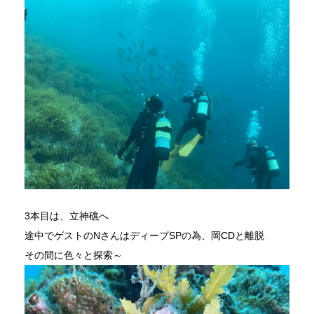
3本目は、立神礁へ
途中でゲストのNさんはディープSPの為、岡CDと離脱
その間に色々と探索～