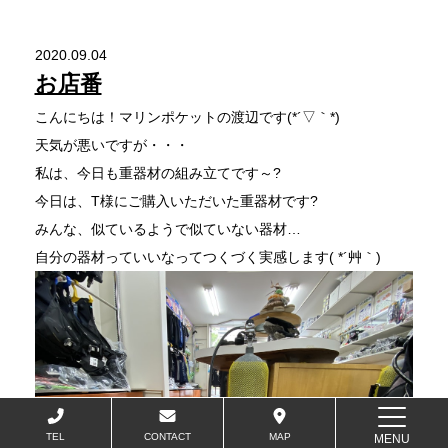
2020.09.04
お店番
こんにちは！マリンポケットの渡辺です(*´▽｀*)
天気が悪いですが・・・
私は、今日も重器材の組み立てです～?
今日は、T様にご購入いただいた重器材です?
みんな、似ているようで似ていない器材…
自分の器材っていいなってつくづく実感します( *´艸｀)
TEL
CONTACT
MAP
MENU