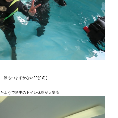
もつまずかない??(;ﾟДﾟ)!
たようで途中のトイレ休憩が大変💦