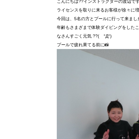
こんにちは??インストラクターの渡辺です(´
ライセンスを取りに来るお客様が徐々に増え
今回は、5名の方とプールに行って来まし
年齢もさまざまで体験ダイビングをした
なさんすごく元気 ??( °Д°)
プールで疲れ果てる前に📸