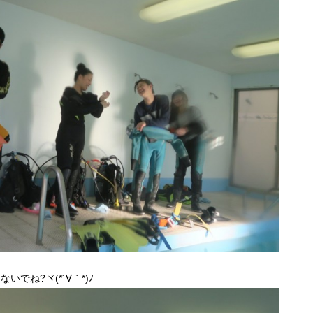
でね?ヾ(*´∀｀*)ﾉ