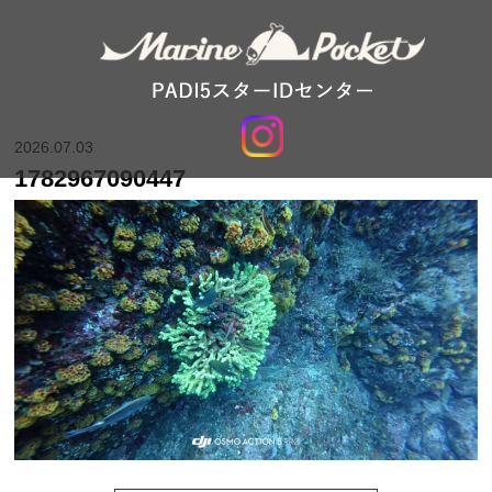
2026.07.03
1782967090447