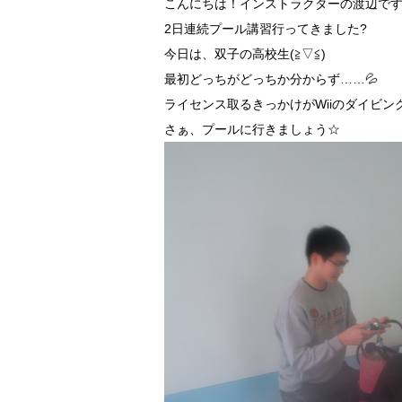
こんにちは！インストラクターの渡辺です(´
2日連続プール講習行ってきました?
今日は、双子の高校生(≧▽≦)
最初どっちがどっちか分からず……💦
ライセンス取るきっかけがWiiのダイビン
さぁ、プールに行きましょう☆