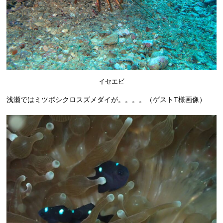
イセエビ
浅瀬ではミツボシクロスズメダイが。。。。（ゲストT様画像）