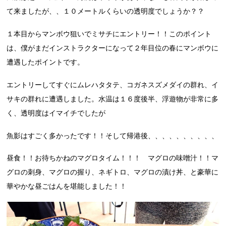
て来ましたが、、１０メートルくらいの透明度でしょうか？？
１本目からマンボウ狙いでミサチにエントリー！！このポイント
は、僕がまだインストラクターになって２年目位の春にマンボウに
遭遇したポイントです。
エントリーしてすぐにムレハタタテ、コガネスズメダイの群れ、イ
サキの群れに遭遇しました。水温は１６度後半、浮遊物が非常に多
く、透明度はイマイチでしたが
魚影はすごく多かったです！！そして帰港後、、、、、、、、、、
昼食！！お待ちかねのマグロタイム！！！ マグロの味噌汁！！マ
グロの刺身、マグロの握り、ネギトロ、マグロの漬け丼、と豪華に
華やかな昼ごはんを堪能しました！！