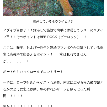
整列しているホウライヒメジ
２ダイブ目修了！！帰港して施設で簡単に休憩してラストの３ダイ
ブ目！！そのポイントはBEE ROCK（ビーロック）！！
ここは、昨年、および一昨年と連続でマンボウか目撃されている非
常に高確率で出会えるポイント！！（私は見れてません
が、、、、、、↓）
ボートからバックロールでエントリー！！
一斉に、ロープ付近からゲストも潜降、南北に広がる根の飛び越え
るかのように北に移動、魚の群れがザーッと散らばった瞬
間！！！！！
出た！！！！！！！！！！！！！！