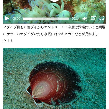
00:00
00:14
２ダイブ目も６連ブイからエントリー！！今度は深場にいくと網場
にケラマハナダイがいたり水底にはツキヒガイなどが見れまし
た！！