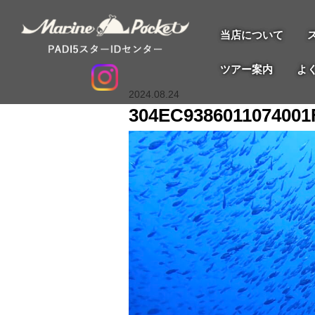
当店について
ツアー案内
よ
2024.08.24
304EC938601107400