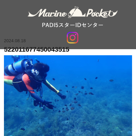
2024.08.18
522011677450043515