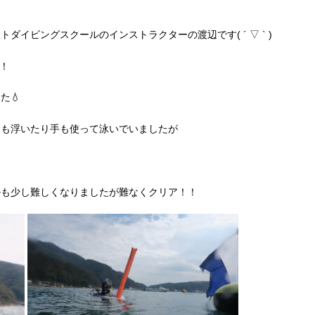
イビングスクールのインストラクターの渡辺です( ´ ▽ ` )
！
た💧
回も浮いたり手も使って泳いでいましたが
ルも少し難しくなりましたが難なくクリア！！