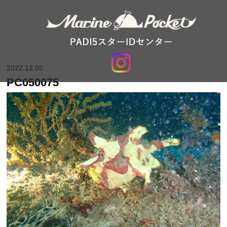
2022.12.05
PC050075