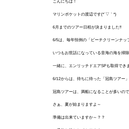
こんにちは！
マリンポケットの渡辺です(*´▽｀*)
6月までのツアー日程が決まりました‼
6/5は、毎年恒例の「ビーチクリーンナッ
いつもお世話になっている音海の海を掃除
一緒に、エンリッチドエアSPも取得でき
6/12からは、待ちに待った「冠島ツアー
冠島ツアーは、満船になることが多いので
さぁ、夏が始まりますよ～
準備は出来ていますか～？？