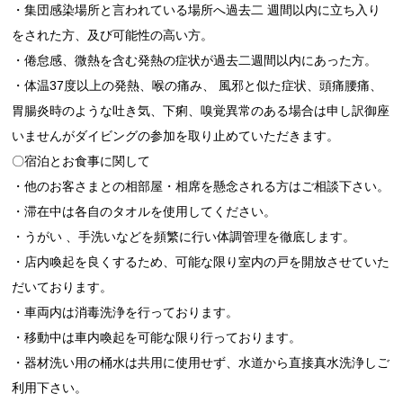
・集団感染場所と言われている場所へ過去二 週間以内に立ち入り
をされた方、及び可能性の高い方。
・倦怠感、微熱を含む発熱の症状が過去二週間以内にあった方。
・体温37度以上の発熱、喉の痛み、 風邪と似た症状、頭痛腰痛、
胃腸炎時のような吐き気、下痢、嗅覚異常のある場合は申し訳御座
いませんがダイビングの参加を取り止めていただきます。
〇宿泊とお食事に関して
・他のお客さまとの相部屋・相席を懸念される方はご相談下さい。
・滞在中は各自のタオルを使用してください。
・うがい 、手洗いなどを頻繁に行い体調管理を徹底します。
・店内喚起を良くするため、可能な限り室内の戸を開放させていた
だいております。
・車両内は消毒洗浄を行っております。
・移動中は車内喚起を可能な限り行っております。
・器材洗い用の桶水は共用に使用せず、水道から直接真水洗浄しご
利用下さい。