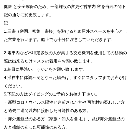
健康 と安全確保のため、一部施設の変更や営業内 容を当面の間下
記の通りに変更致します。
記
1.三密（密閉、密集、密接）を避けるため屋外スペースを中心とし
た営業を行います。船上でも十分に注意していただきます。
2.電車内など不特定多数の人が集まる交通機関を使用しての移動の
際は出来るだけマスクの着用をお願い致します。
3.細目に手洗い、うがいをお願い致 します。
4.滞在中に体調不良となった場合は、すぐにスタッフまでお声がけ
ください。
5.下記の方はダイビングのご予約をお控え下 さい。
・新型コロナウイルス陽性と判断された方や 可能性の疑わしい方
と過去二週間以内に接触した可能性のある方。
・海外渡航歴のある方（家族・知人を含 む）、及び海外渡航歴の
方と接触のあった可能性のある方。