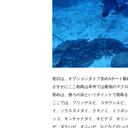
初日は、オプションダイブ含め3ボート最
さすがにここ柏島は本州では最強のマク
初めは、後ろの浜というポイントで柏島
ここでは、フリソデエビ、コガラシエビ
イ、ソラスズメダイ、クマノミ、ミツボ
ッコ、キンチャクダイ、キビナゴ、キリ
ゼ、ダテハゼ、オニハゼ、などなどのっ