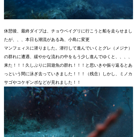
休憩後、最終ダイブは、チョウベイグリに行こうと船を走らせまし
たが、、、本日も潮流がある為、小島に変更
マンフェィスに潜りました。潜行して進んでいくとグレ（メジナ）
の群れに遭遇、緩やかな流れの中をもう少し進んでゆくと、、、、
来た！！！久しぶりに回遊魚の群れ！！！と思いきや振り返るとあ
っという間に泳ぎ去っていきました！！！（残念）しかし、ミノカ
サゴやコケギンポなどが見れました！！