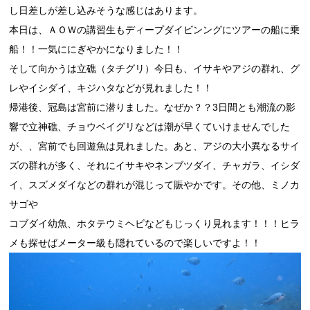
し日差しが差し込みそうな感じはあります。
本日は、ＡＯＷの講習生もディープダイビンングにツアーの船に乗
船！！一気ににぎやかになりました！！
そして向かうは立礁（タチグリ）今日も、イサキやアジの群れ、グ
レやイシダイ、キジハタなどが見れました！！
帰港後、冠島は宮前に潜りました。なぜか？？3日間とも潮流の影
響で立神礁、チョウベイグリなどは潮が早くていけませんでした
が、、宮前でも回遊魚は見れました。あと、アジの大小異なるサイ
ズの群れが多く、それにイサキやネンブツダイ、チャガラ、イシダ
イ、スズメダイなどの群れが混じって賑やかです。その他、ミノカ
サゴや
コブダイ幼魚、ホタテウミヘビなどもじっくり見れます！！！ヒラ
メも探せばメーター級も隠れているので楽しいですよ！！