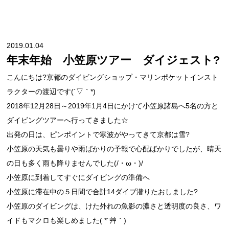
2019.01.04
年末年始 小笠原ツアー ダイジェスト?
こんにちは?京都のダイビングショップ・マリンポケットインスト
ラクターの渡辺です(´▽｀*)
2018年12月28日～2019年1月4日にかけて小笠原諸島へ5名の方と
ダイビングツアーへ行ってきました☆
出発の日は、ピンポイントで寒波がやってきて京都は雪?
小笠原の天気も曇りや雨ばかりの予報で心配ばかりでしたが、晴天
の日も多く雨も降りませんでした(/・ω・)/
小笠原に到着してすぐにダイビングの準備へ
小笠原に滞在中の５日間で合計14ダイブ潜りたおしました?
小笠原のダイビングは、けた外れの魚影の濃さと透明度の良さ、ワ
イドもマクロも楽しめました( *´艸｀)