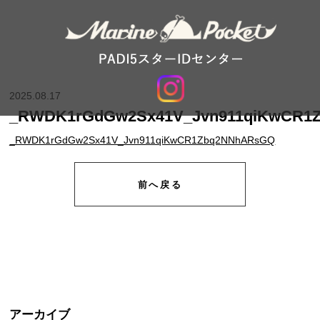
2025.08.17
_RWDK1rGdGw2Sx41V_Jvn911qiKwCR1
_RWDK1rGdGw2Sx41V_Jvn911qiKwCR1Zbq2NNhARsGQ
前へ戻る
アーカイブ